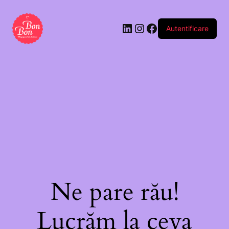
cu
dulciuri
Autentificare
–
Concentrat
de
fericire
(buc)
Ne pare rău!
Lucrăm la ceva