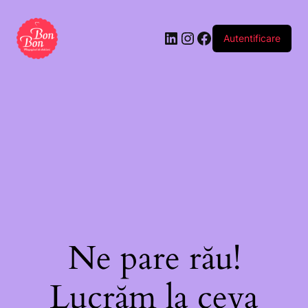
in
invelis
Autentificare
de
iaurt
cu
capsuni
-
80g
(buc)
Ne pare rău!
Lucrăm la ceva