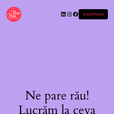
„Pentru
cea
Autentificare
mai
bună
șefă”
-
dop
de
plută
(buc)
Ne pare rău!
Lucrăm la ceva