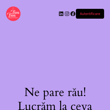
„Te
iubesc”
Autentificare
mediu
(buc)
Ne pare rău!
Lucrăm la ceva