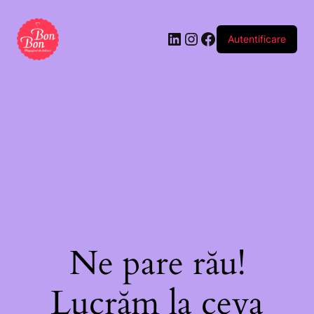
absolventului
personalizabil
Autentificare
(buc)
Ne pare rău!
Lucrăm la ceva