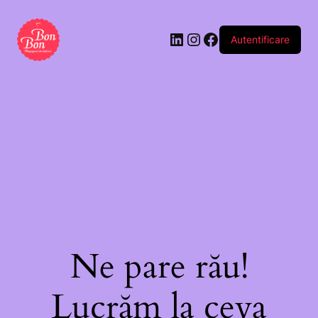
cadou
„Sora”
Autentificare
(dulciuri
și
decorațiune)
Ne pare rău!
Lucrăm la ceva