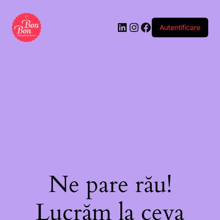
cu
inimioare
Autentificare
„Love”
Ne pare rău!
Lucrăm la ceva