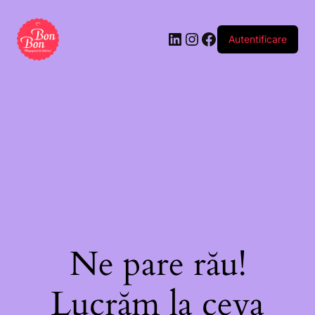
cu
inimioare
Autentificare
”Stay
in
love
under
my
umbrella”
Ne pare rău!
Lucrăm la ceva