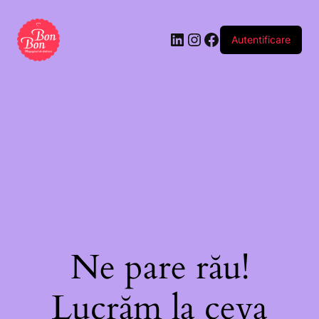
\"Pentru
că
Autentificare
ești
cea
mai
bună
mamă\"
Ne pare rău!
Lucrăm la ceva