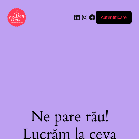
tabletă
de
Autentificare
ciocolată
„Balon”
100g
Ne pare rău!
Lucrăm la ceva