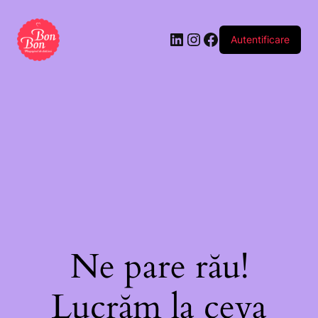
gravată
-
Autentificare
I
Thought
This
Was
a
Cookie
Medal
Ne pare rău!
Lucrăm la ceva