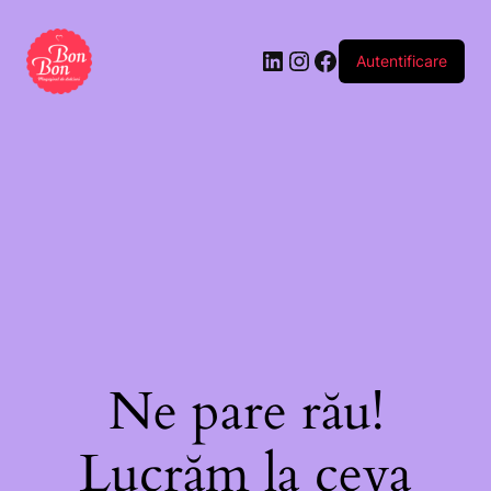
personalizabilă
–
Autentificare
Best
Boyfriend
For
Ne pare rău!
Lucrăm la ceva