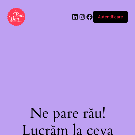
albă
„Prințesă”
Autentificare
(buc)
Ne pare rău!
Lucrăm la ceva