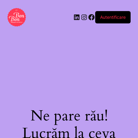
„Love
you!”
Autentificare
(2
buc)
Ne pare rău!
Lucrăm la ceva