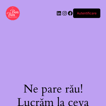
„Moș
Crăciun”
Autentificare
(2
buc)
Ne pare rău!
Lucrăm la ceva